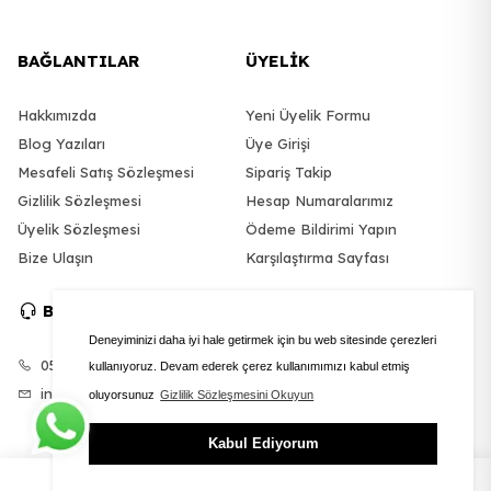
BAĞLANTILAR
ÜYELİK
Hakkımızda
Yeni Üyelik Formu
Blog Yazıları
Üye Girişi
Mesafeli Satış Sözleşmesi
Sipariş Takip
Gizlilik Sözleşmesi
Hesap Numaralarımız
Üyelik Sözleşmesi
Ödeme Bildirimi Yapın
Bize Ulaşın
Karşılaştırma Sayfası
BİZE ULAŞIN
SOSYAL MEDYA
Deneyiminizi daha iyi hale getirmek için bu web sitesinde çerezleri
0545 125 3685
Twitter
kullanıyoruz. Devam ederek çerez kullanımımızı kabul etmiş
info@polartsilicone.com
Instagram
oluyorsunuz
Gizlilik Sözleşmesini Okuyun
Youtube
Kabul Ediyorum
ÜYE GİRİŞİ
FAVORİLER
SEPET